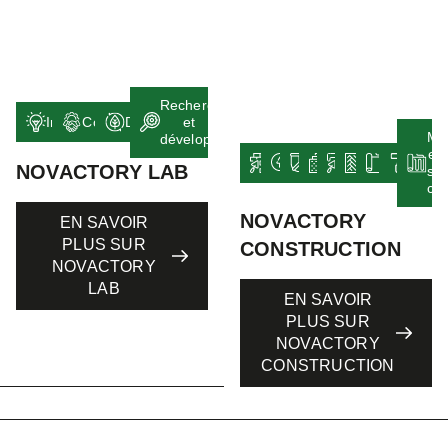
Recherche
Innovation
Collaboration
Durabilité
et
Mu
développement
et
Maçonnerie
Électricité
Plomberie
Isolations
Plâtrerie
Menuiseries
Revêtem
Peint
NOVACTORY LAB
sol
cha
NOVACTORY
EN SAVOIR
PLUS SUR
CONSTRUCTION
NOVACTORY
LAB
EN SAVOIR
PLUS SUR
NOVACTORY
CONSTRUCTION